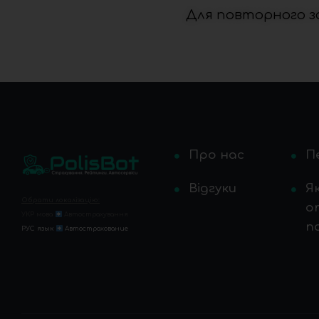
Для повторного за
Про нас
П
Відгуки
Я
Обрати локалізацію:
о
УКР мова
Автострахування
по
РУС язык
Автострахование