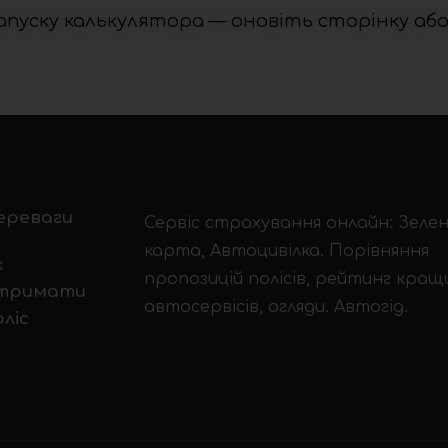
пуску калькулятора — оновіть сторінку аб
ереваги
Сервіс страхування онлайн: Зеле
карта, Автоцивілка. Порівняння
к
пропозицій полісів, рейтинг кращ
тримати
автосервісів, огляди. Автогід.
ліс