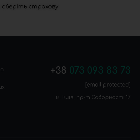
о оберіть страхову
+38
073 093 83 73
на
[email protected]
их
м. Київ, пр-т Соборності 17