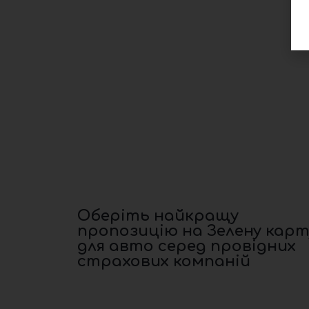
Оберіть найкращу
пропозицію на Зелену карт
для авто серед провідних
страхових компаній