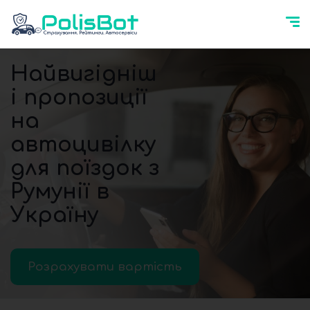
Найвигідніш
і пропозиції
на
автоцивілку
для поїздок з
Румунії в
Україну
Розрахувати вартість