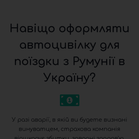
Навіщо оформляти
автоцивілку для
поїздки з Румунії в
Україну?
У разі аварії, в якій ви будете визнані
винуватцем, страхова компанія
відшкодує збитки, завдані здоров'ю,