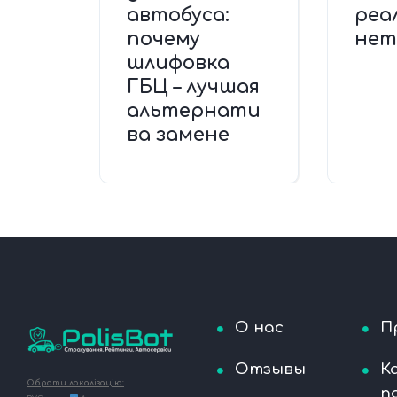
автобуса:
реа
почему
нет
шлифовка
ГБЦ – лучшая
альтернати
ва замене
О нас
П
Отзывы
К
Обрати локалізацію:
п