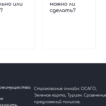
льно или
можно ли
?
сделать?
реимущества
Страхование онлайн: ОСАГО,
Зеленая карта, Туризм. Сравнени
ак
предложений полисов.
олучить