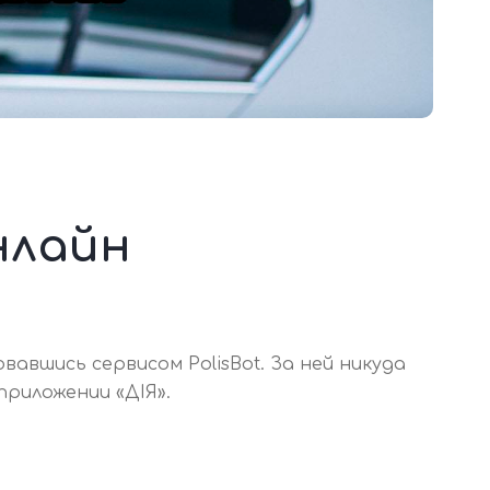
нлайн
авшись сервисом PolisBot. За ней никуда
риложении «ДIЯ».