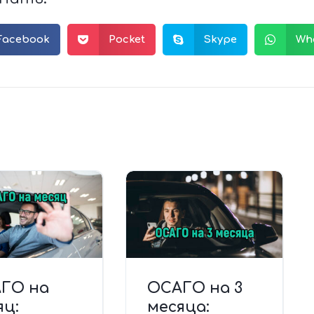
Facebook
Pocket
Skype
Wh
ГО на
ОСАГО на 3
яц:
месяца: