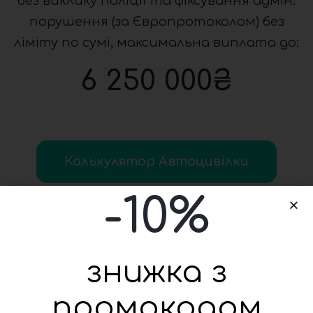
без виклику поліції та фіксування адмін.
порушення (за Європротоколом) без
ліміту по сумі, максимальна виплата до:
6 250 000
₴
Калькулятор Автоцивілки
-
10
%
знижка з
промокодом