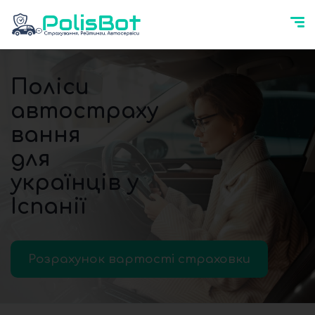
Поліси
автостраху
вання
для
українців у
Іспанії
Розрахунок вартості страховки