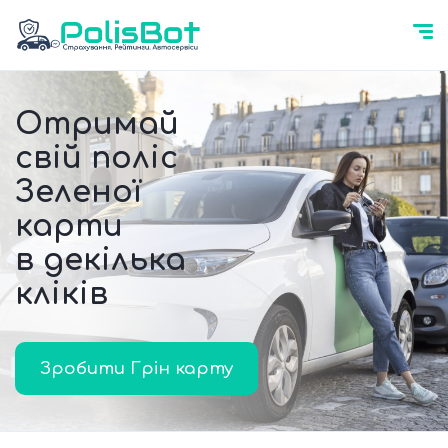
Отримай
свій поліс
Зеленої
карти
в декілька
кліків
Зробити Грін карту