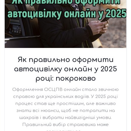
Як правильно оформити
автоцивілку онлайн у 2025
році: покроково
Оформлення ОСЦПВ онлайн стало звичною
справою для українських водіїв. У 2025 році
процес став ще простішим, але важливо
знати всі нюанси, щоб не потрапити на
шахраїв і вибрати найвигідніші умови.
Правильний вибір страховика може