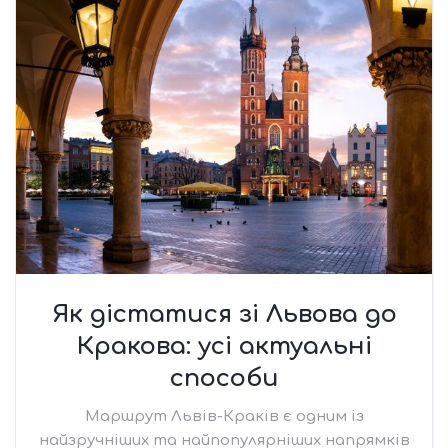
Як дістатися зі Львова до
Кракова: усі актуальні
способи
Маршрут Львів-Краків є одним із
найзручніших та найпопулярніших напрямків