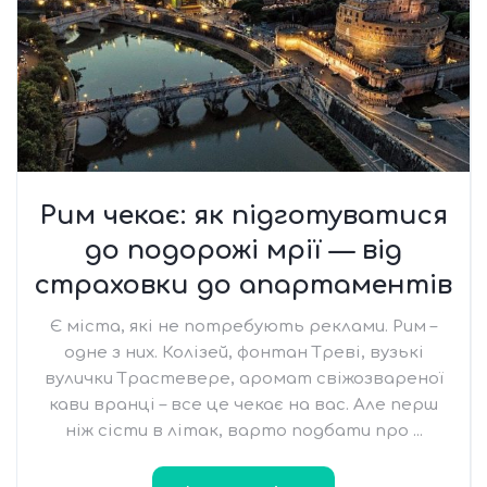
Рим чекає: як підготуватися
до подорожі мрії — від
страховки до апартаментів
Є міста, які не потребують реклами. Рим –
одне з них. Колізей, фонтан Треві, вузькі
вулички Трастевере, аромат свіжозвареної
кави вранці – все це чекає на вас. Але перш
ніж сісти в літак, варто подбати про ...