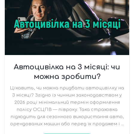
Автоцивілка на 3 місяці: чи
можна зробити?
Цікавить, чи можна придбати автоцивілку на
3 місяці? Згідно із чинним законодавством у
2026 році мінімальний термін оформлення
полісу ОСЦПВ — півроку. Така страховка
підходить для сезонного використання авто,
орендованих машин або перед їх продажем і ...