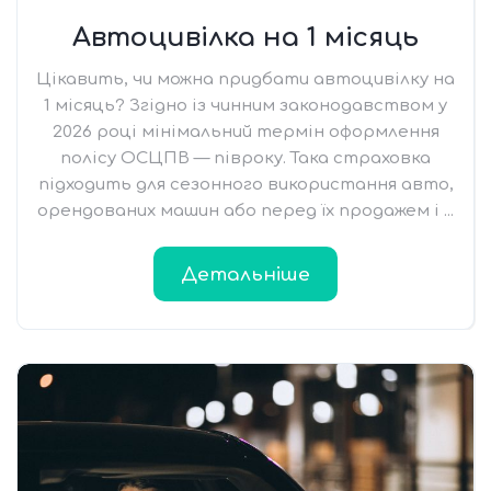
Автоцивілка на 1 місяць
Цікавить, чи можна придбати автоцивілку на
1 місяць? Згідно із чинним законодавством у
2026 році мінімальний термін оформлення
полісу ОСЦПВ — півроку. Така страховка
підходить для сезонного використання авто,
орендованих машин або перед їх продажем і ...
Детальніше