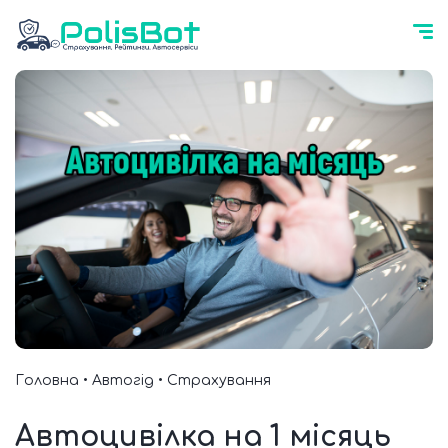
Головна
•
Автогід
•
Страхування
Автоцивілка на 1 місяць