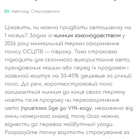
Автогід
,
Страхування
Цікавить, чи можна придбати автоцивілку на
1 місяць? Згідно із
чинним законодавством
у
2026 році мінімальний термін оформлення
полісу ОСЦПВ — півроку. Така страховка
підходить для сезонного використання авто,
орендованих машин або перед їх продажем і
зазвичай коштує на 30–40% дешевше за річний
поліс. До речі, короткостроковий поліс
залишається чинним до кінця свого терміну
навіть після продажу чи переоформлення
авто (
прив’язка йде до VIN-коду
, незалежно від
зміни номерного знака), тому його можна
віднести до переваг майбутньої угоди.
Розрахуйте точну вартість страхування за