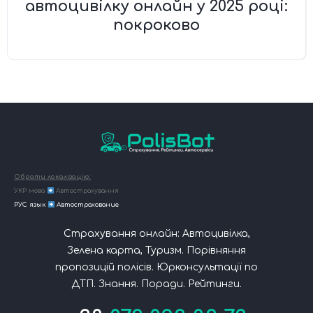
автоцивілку онлайн у 2025 році:
покроково
Обрати локалізацію:
УКР мова
Автострахування
РУС язык
Автострахование
Страхування онлайн: Автоцивілка,
Зелена карта, Туризм. Порівняння
пропозицій полісів. Юрконсультації по
ДТП. Знання. Поради. Рейтинги.