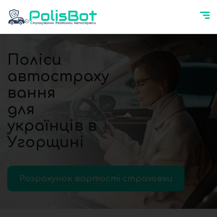
Поліси
автостраху
вання
для
українців в
Угорщині
Розрахунок вартості страховки