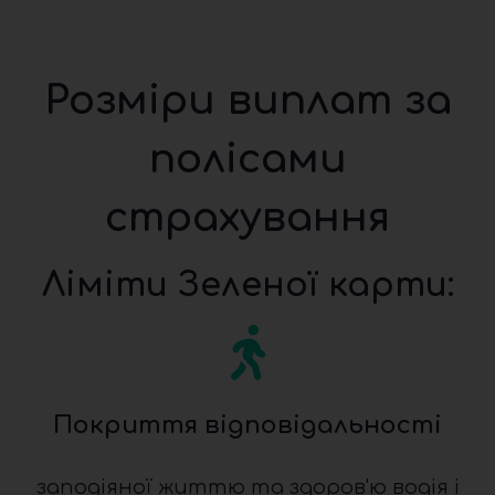
Розміри виплат за
полісами
страхування
Ліміти Зеленої карти:
Покриття відповідальності
заподіяної життю та здоров'ю водія і