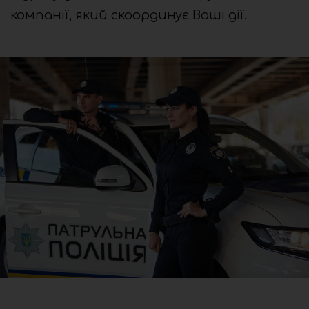
компанії, який скоординує Ваші дії.