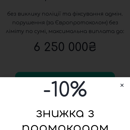
без виклику поліції та фіксування адмін.
порушення (за Європротоколом) без
ліміту по сумі, максимальна виплата до:
6 250 000
₴
Калькулятор Автоцивілки
-
10
%
знижка з
промокодом